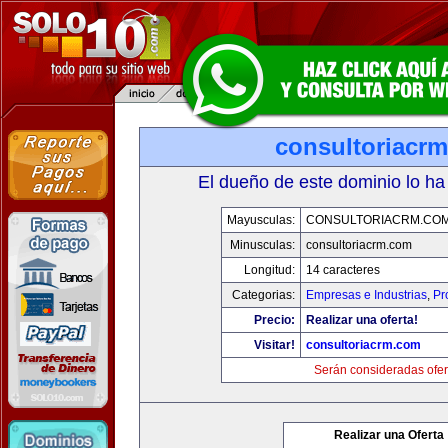
consultoriacr
El dueño de este dominio lo ha
Mayusculas:
CONSULTORIACRM.CO
Minusculas:
consultoriacrm.com
Longitud:
14 caracteres
Categorias:
Empresas e Industrias
,
Pr
Precio:
Realizar una oferta!
Visitar!
consultoriacrm.com
Serán consideradas ofer
Realizar una Oferta