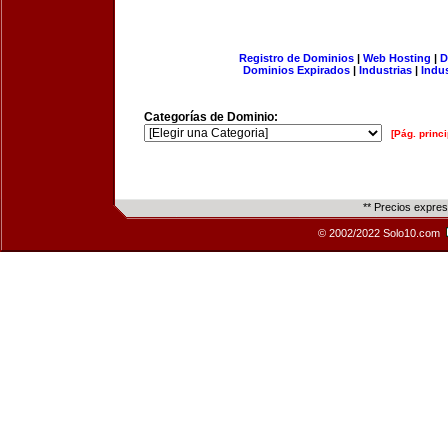
Registro de Dominios
|
Web Hosting
|
D
Dominios Expirados
|
Industrias
|
Indu
Categorías de Dominio:
[Pág. princi
** Precios expre
© 2002/2022 Solo10.com