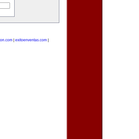
cion.com
|
exitoenventas.com
|