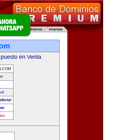
com
 puesto en Venta
N.COM
om
ud
oferta!
com
tas