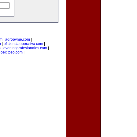
om
|
agropyme.com
|
m
|
eficienciaoperativa.com
|
m
|
eventosprofesionales.com
|
goexitoso.com
|