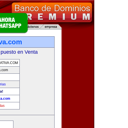
iva.com
 puesto en Venta
ATIVA.COM
a.com
rias
a!
va.com
tas