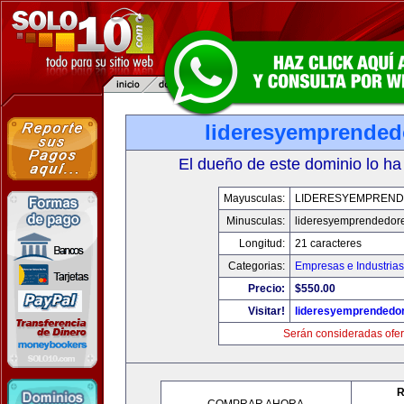
lideresyemprended
El dueño de este dominio lo ha
Mayusculas:
LIDERESYEMPREN
Minusculas:
lideresyemprendedor
Longitud:
21 caracteres
Categorias:
Empresas e Industrias
Precio:
$550.00
Visitar!
lideresyemprendedo
Serán consideradas ofer
R