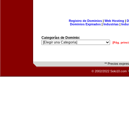
Registro de Dominios
|
Web Hosting
|
D
Dominios Expirados
|
Industrias
|
Indu
Categorías de Dominio:
[Pág. princi
** Precios expre
© 2002/2022 Solo10.com