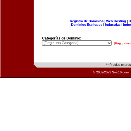
Registro de Dominios
|
Web Hosting
|
D
Dominios Expirados
|
Industrias
|
Indu
Categorías de Dominio:
[Pág. princi
** Precios expre
© 2002/2022 Solo10.com