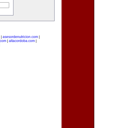
|
asesordenutricion.com
|
.com
|
altacordoba.com
|
|