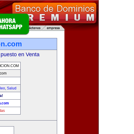
on.com
 puesto en Venta
ICION.COM
.com
leo
,
Salud
a!
n.com
tas