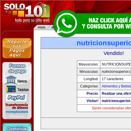
nutricionsuperi
Vendido!
Mayusculas:
NUTRICIONSUPE
Minusculas:
nutricionsuperior
Longitud:
17 caracteres
Categorias:
Alimentos y Bebid
Precio:
Realizar una ofer
Visitar!
nutricionsuperio
Serán consideradas ofer