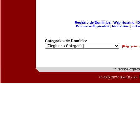
Registro de Dominios
|
Web Hosting
|
D
Dominios Expirados
|
Industrias
|
Indu
Categorías de Dominio:
[Pág. princi
** Precios expre
© 2002/2022 Solo10.com