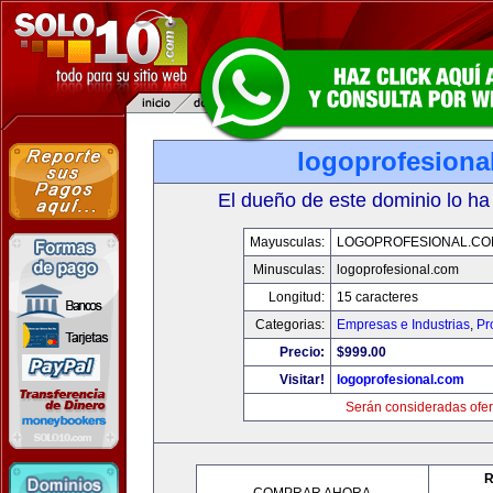
logoprofesiona
El dueño de este dominio lo ha
Mayusculas:
LOGOPROFESIONAL.CO
Minusculas:
logoprofesional.com
Longitud:
15 caracteres
Categorias:
Empresas e Industrias
,
Pr
Precio:
$999.00
Visitar!
logoprofesional.com
Serán consideradas ofer
R