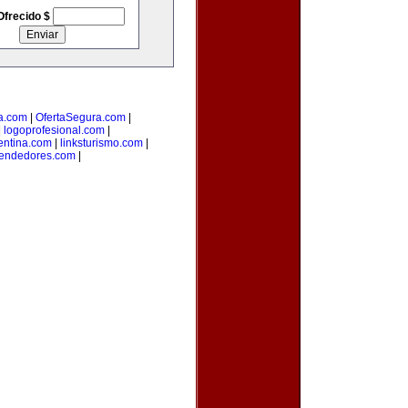
Ofrecido $
a.com
|
OfertaSegura.com
|
|
logoprofesional.com
|
entina.com
|
linksturismo.com
|
endedores.com
|