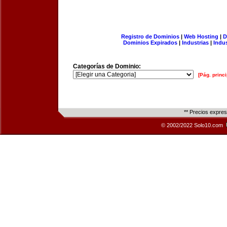
Registro de Dominios
|
Web Hosting
|
D
Dominios Expirados
|
Industrias
|
Indu
Categorías de Dominio:
[Pág. princi
** Precios expre
© 2002/2022 Solo10.com