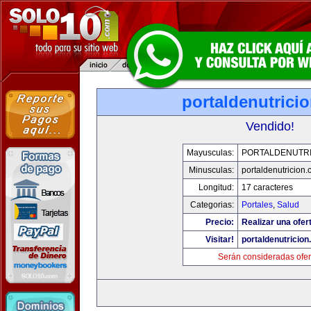
portaldenutrici
Vendido!
Mayusculas:
PORTALDENUTRI
Minusculas:
portaldenutricion
Longitud:
17 caracteres
Categorias:
Portales
,
Salud
Precio:
Realizar una ofer
Visitar!
portaldenutricio
Serán consideradas ofer