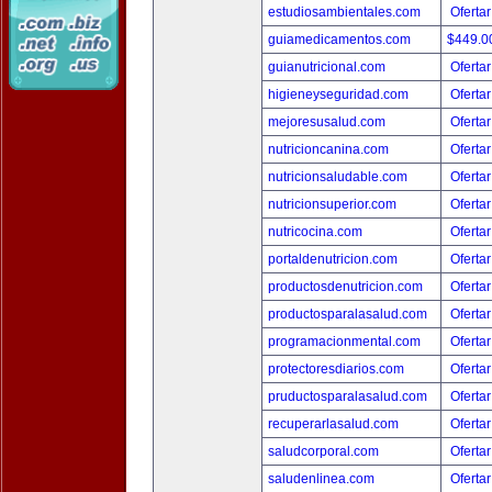
estudiosambientales.com
Ofertar
guiamedicamentos.com
$449.
guianutricional.com
Ofertar
higieneyseguridad.com
Ofertar
mejoresusalud.com
Ofertar
nutricioncanina.com
Ofertar
nutricionsaludable.com
Ofertar
nutricionsuperior.com
Ofertar
nutricocina.com
Ofertar
portaldenutricion.com
Ofertar
productosdenutricion.com
Ofertar
productosparalasalud.com
Ofertar
programacionmental.com
Ofertar
protectoresdiarios.com
Ofertar
pruductosparalasalud.com
Ofertar
recuperarlasalud.com
Ofertar
saludcorporal.com
Ofertar
saludenlinea.com
Ofertar