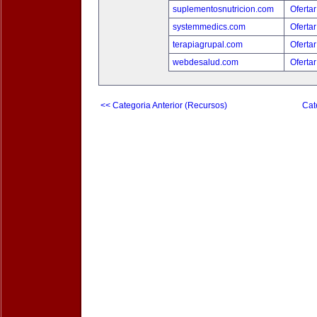
suplementosnutricion.com
Ofertar
systemmedics.com
Ofertar
terapiagrupal.com
Ofertar
webdesalud.com
Ofertar
<< Categoria Anterior (Recursos)
Cat