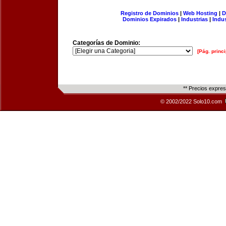
Registro de Dominios
|
Web Hosting
|
D
Dominios Expirados
|
Industrias
|
Indu
Categorías de Dominio:
[Pág. princi
** Precios expre
© 2002/2022 Solo10.com